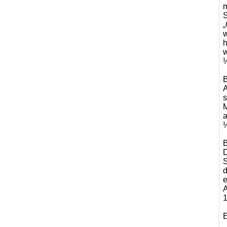
m
S
„
w
h
w
½
B
A
s
M
a
½
B
D
S
d
e
A
1
E