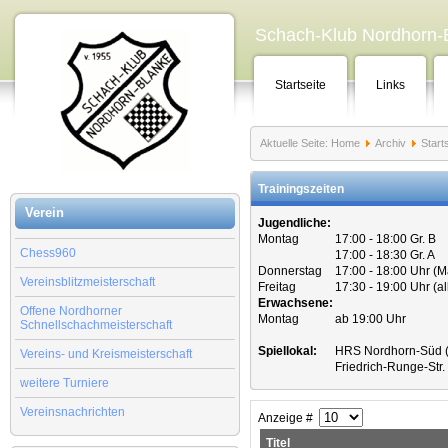
Schach-Klub Nordhorn-B
Startseite
Links
Aktuelle Seite:
Home
Archiv
Start
Trainingszeiten
Verein
Jugendliche:
Montag
17:00 - 18:00 Gr. B
Chess960
17:00 - 18:30 Gr. A
Donnerstag
17:00 - 18:00 Uhr (
Vereinsblitzmeisterschaft
Freitag
17:30 - 19:00 Uhr (a
Erwachsene:
Offene Nordhorner
Montag
ab 19:00 Uhr
Schnellschachmeisterschaft
Spiellokal:
HRS Nordhorn-Süd (
Vereins- und Kreismeisterschaft
Friedrich-Runge-Str
weitere Turniere
Vereinsnachrichten
Anzeige #
Titel