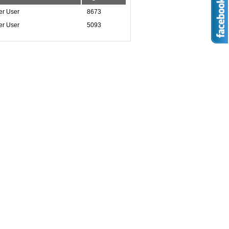
er User
8673
er User
5093