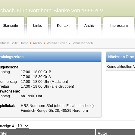
chach-Klub Nordhorn-Blanke von 1955 e.V.
Startseite
Links
Kontakt
Archiv
Impressum
ktuelle Seite:
Home
Archiv
Vereinsturnier
Schnellschach
rainingszeiten
Nächsten Term
Keine aktuellen 
ugendliche:
ontag
17:00 - 18:00 Gr. B
17:00 - 18:30 Gr. A
onnerstag
17:00 - 18:00 Uhr (Mädchen)
reitag
17:30 - 19:00 Uhr (alle Gruppen)
rwachsene:
ontag
ab 19:00 Uhr
piellokal:
HRS Nordhorn-Süd (ehem. Elisabethschule)
Friedrich-Runge-Str. 28; 48529 Nordhorn
nzeige #
Titel
Autor