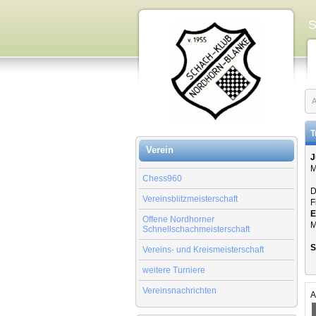
S
A
T
Verein
J
M
Chess960
D
Vereinsblitzmeisterschaft
F
E
Offene Nordhorner
M
Schnellschachmeisterschaft
S
Vereins- und Kreismeisterschaft
weitere Turniere
Vereinsnachrichten
A