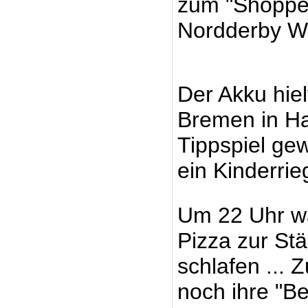
zum "Shoppen
Nordderby We
Der Akku hiel
Bremen in H
Tippspiel ge
ein Kinderrie
Um 22 Uhr war
Pizza zur St
schlafen ... 
noch ihre "Be