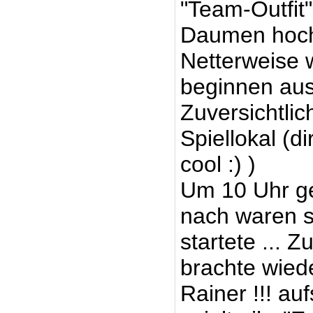
"Team-Outfit"
Daumen hoch 
Netterweise 
beginnen aus
Zuversichtlic
Spiellokal (
cool :) )
Um 10 Uhr ge
nach waren s
startete ... 
brachte wied
Rainer !!! au