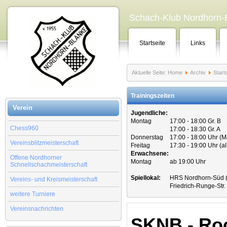
Schach-Klub Nordhorn-B
Startseite
Links
Aktuelle Seite:
Home
Archiv
Start
Trainingszeiten
Verein
Jugendliche:
Montag
17:00 - 18:00 Gr. B
Chess960
17:00 - 18:30 Gr. A
Donnerstag
17:00 - 18:00 Uhr (
Vereinsblitzmeisterschaft
Freitag
17:30 - 19:00 Uhr (a
Erwachsene:
Offene Nordhorner
Montag
ab 19:00 Uhr
Schnellschachmeisterschaft
Spiellokal:
HRS Nordhorn-Süd (
Vereins- und Kreismeisterschaft
Friedrich-Runge-Str
weitere Turniere
Vereinsnachrichten
SKNB - Roc