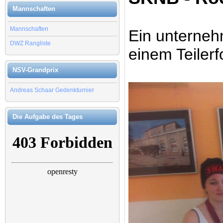
Mannschaften
Mannschaften
Ein unterneh
DWZ Rangliste
einem Teiler
NSV-Grandprix
Andreas Schaar Gedenkturnier
Die Aufgabe des Tages