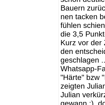
Bauern zurüc
nen tacken b
fühlen schien
die 3,5 Punkte
Kurz vor der 
den entschei
geschlagen ..
Whatsapp-Fa
"Härte" bzw "
zeigten Julia
Julian verkür
gewann :), d